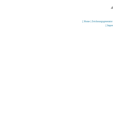
[
Home
|
Zeichnungsgenerator
[
Impr