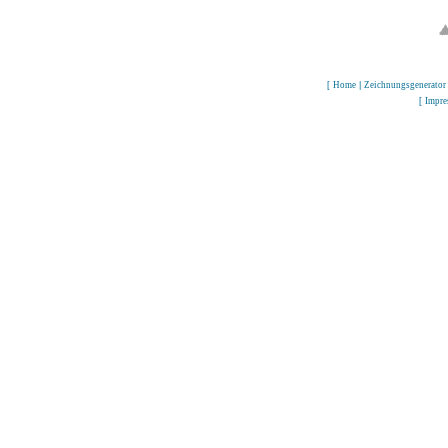
[
Home
|
Zeichnungsgenerator
[
Impr